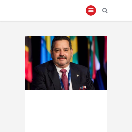
Home
About
Governance
Club Members
Championship
Gallery
Contact
FIFA+